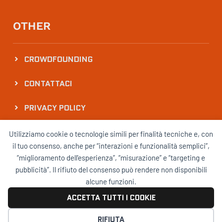
OTHER
CROWDFOUNDING
CONTATTACI
PRIVACY POLICY
NEWSLETTER
Utilizziamo cookie o tecnologie simili per finalità tecniche e, con
il tuo consenso, anche per “interazioni e funzionalità semplici”,
“miglioramento dell'esperienza”, “misurazione” e “targeting e
Resta aggiornato sugli eventi QRsport
pubblicità”. Il rifiuto del consenso può rendere non disponibili
alcune funzioni.
ACCETTA TUTTI I COOKIE
QRSPORT MADE WITH PASSION BY SPRINGFIELD
GESTISCI I COOKIE
RIFIUTA